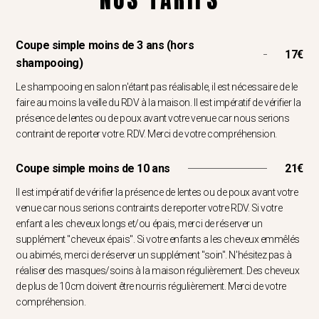
Coupe simple moins de 3 ans (hors
17€
shampooing)
Le shampooing en salon n'étant pas réalisable, il est nécessaire de le
faire au moins la veille du RDV à la maison. Il est impératif de vérifier la
présence de lentes ou de poux avant votre venue car nous serions
contraint de reporter votre. RDV. Merci de votre compréhension.
Coupe simple moins de 10 ans
21€
Il est impératif de vérifier la présence de lentes ou de poux avant votre
venue car nous serions contraints de reporter votre RDV. Si votre
enfant a les cheveux longs et/ou épais, merci de réserver un
supplément "cheveux épais". Si votre enfants a les cheveux emmêlés
ou abimés, merci de réserver un supplément "soin". N'hésitez pas à
réaliser des masques/soins à la maison régulièrement. Des cheveux
de plus de 10cm doivent être nourris régulièrement. Merci de votre
compréhension.